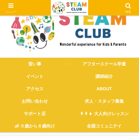
メニュー
検索
習い事
アフタースクール学童
イベント
講師紹介
アクセス
ABOUT
お問い合わせ
求人・スタッフ募集
サポート店
👨‍👨‍👧 大人向けレッスン
👶 ０歳から６歳向け
全国コミュニテイ