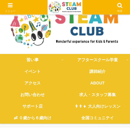
メニュー
検索
習い事
アフタースクール学童
イベント
講師紹介
アクセス
ABOUT
お問い合わせ
求人・スタッフ募集
サポート店
👨‍👨‍👧 大人向けレッスン
👶 ０歳から６歳向け
全国コミュニテイ