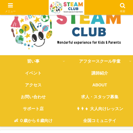
メニュー
検索
習い事
アフタースクール学童
イベント
講師紹介
アクセス
ABOUT
お問い合わせ
求人・スタッフ募集
サポート店
👨‍👨‍👧 大人向けレッスン
👶 ０歳から６歳向け
全国コミュニテイ