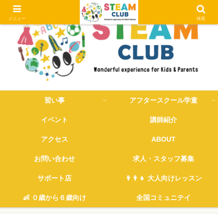
メニュー
検索
習い事
アフタースクール学童
イベント
講師紹介
アクセス
ABOUT
お問い合わせ
求人・スタッフ募集
サポート店
👨‍👨‍👧 大人向けレッスン
👶 ０歳から６歳向け
全国コミュニテイ