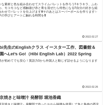
々な素材と色を組み合わせてスライムパレットを作ろう‼️キラキラ、ふわ
わ、モコモコなど感触遊び赤と青を混ぜたら何色になる⁉️自分の好きな組
合わせでパレットを仕上げます❣️そのあとはスーパーボールを作ります✨
学の学びとアートに触れる時間を❣️
2022.02.27
ibi先生のEnglishクラス イースター工作、図書館＆
園へLet’s Go!（Hibi English Lab）2022 Spring
語が初めてでも安心！英語力0から外国人と動じず話せるようになります
2022.02.26
京焼きと味噌汁 発酵部 堀池香織
西京焼きと味噌汁』発酵部で作ったおから味噌を使用して魚と鳥肉の西京