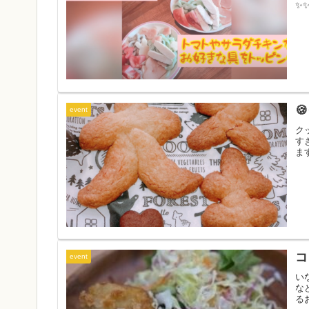
✨

event
ク
す
ま
コ
event
い
な
る