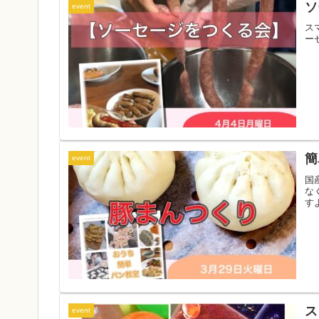
ソ
event
ス
ー
簡
event
国
な
す
ス
event