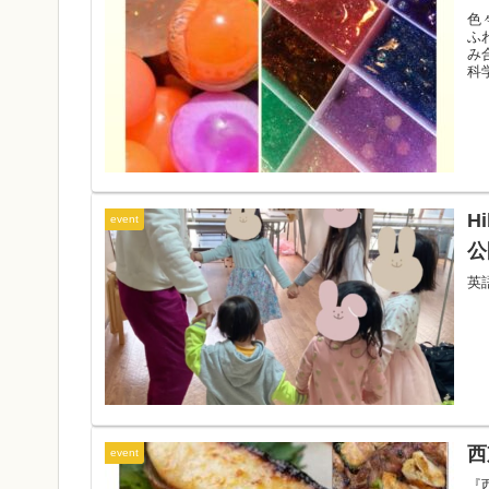
色
ふ
み
科
H
event
公
英
西
event
『