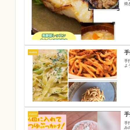
焼
手
event
手
よ
手
event
手
み