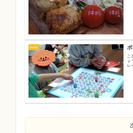
ボ
event
こ
ょ
レイ