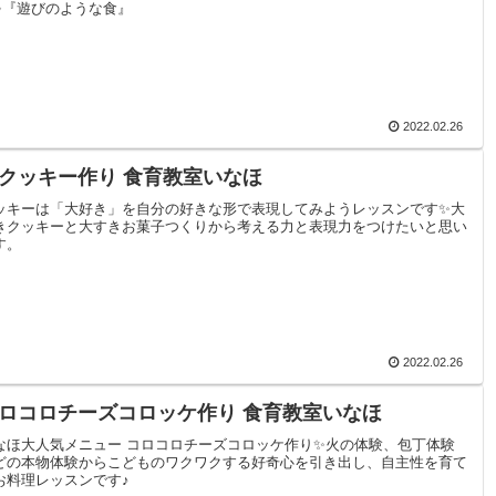
✨『遊びのような食』
2022.02.26
クッキー作り 食育教室いなほ
ッキーは「大好き」を自分の好きな形で表現してみようレッスンです✨大
きクッキーと大すきお菓子つくりから考える力と表現力をつけたいと思い
す。
2022.02.26
ロコロチーズコロッケ作り 食育教室いなほ
なほ大人気メニュー コロコロチーズコロッケ作り✨火の体験、包丁体験
どの本物体験からこどものワクワクする好奇心を引き出し、自主性を育て
お料理レッスンです♪