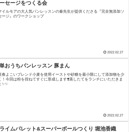
ーセージをつくる会
マイルモアの大人気パンレッスンの秦先生が提供くださる『完全無添加ソ
セージ』のワークショップ
2022.02.27
単おうちパンレッスン 豚まん
産春よこいブレンド小麦を使用イーストや砂糖を最小限にして添加物を少
く！今回は粉を捏ねてすぐに形成します❣️蒸したてをランチにいただきま
よ✨✨
2022.02.27
ライムパレット&スーパーボールつくり 堀池香織