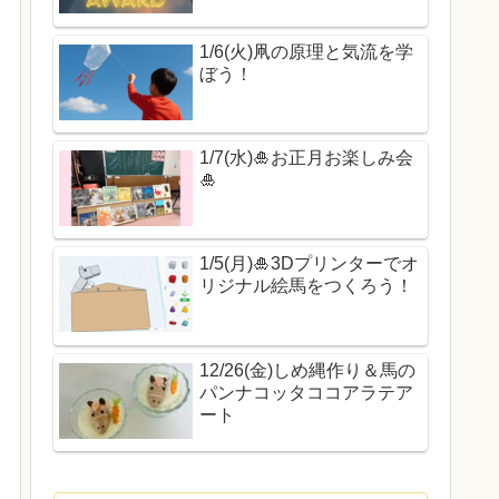
1/6(火)凧の原理と気流を学
ぼう！
1/7(水)🎍お正月お楽しみ会
🎍
1/5(月)🎍3Dプリンターでオ
リジナル絵馬をつくろう！
12/26(金)しめ縄作り＆馬の
パンナコッタココアラテア
ート