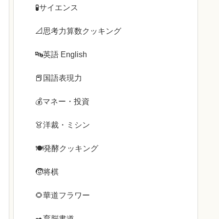
🧪サイエンス
📐思考力算数クッキング
🔤英語 English
📕国語表現力
💰️マネー・投資
👗洋裁・ミシン
🍽️発酵クッキング
🧒将棋
🌻華道フラワー
✒️育脳書道