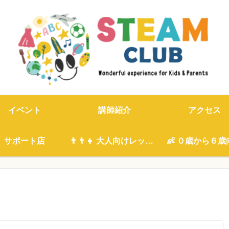
イベント
講師紹介
アクセス
サポート店
👨‍👨‍👧 大人向けレッスン
👶 ０歳から６歳