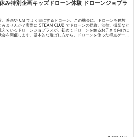
休み特別企画キッズドローン体験 ドローンジョプラ
近、映画や CM でよく目にするドローン。この機会に、ドローンを体験
てみませんか？実際に STEAM CLUB でドローンの操縦、法律、撮影など
教えているドローンジョプラスが、初めてドローンを触るお子さま向けに
験会を開催します。基本的な飛ばし方から、ドローンを使った得点ゲーム
で、お子さまが楽しめる企画が盛りだくさん！ぜひ、春休みの想い出作り
、参加してみてくだいね！