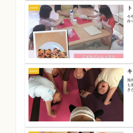
ト
event
今
作
キ
event
海
も
き