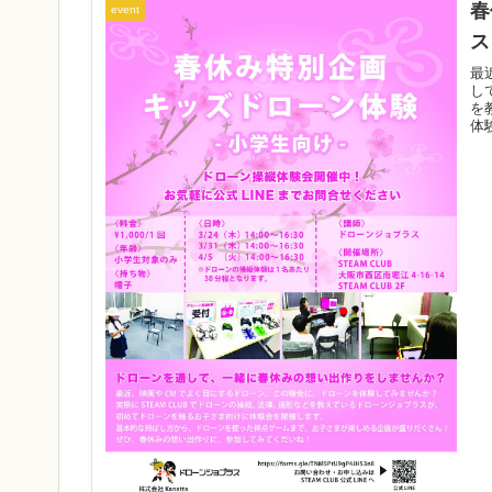
春
event
ス
最
し
を
体
ま
に