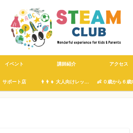
イベント
講師紹介
アクセス
サポート店
👨‍👨‍👧 大人向けレッスン
👶 ０歳から６歳