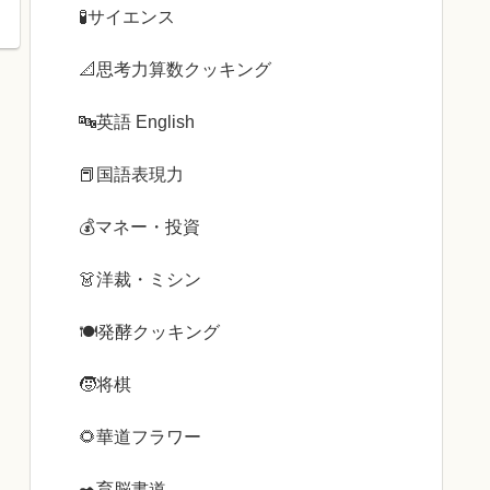
🧪サイエンス
📐思考力算数クッキング
🔤英語 English
📕国語表現力
💰️マネー・投資
👗洋裁・ミシン
🍽️発酵クッキング
🧒将棋
🌻華道フラワー
✒️育脳書道