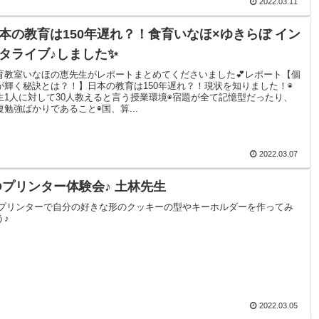
2022.03.11
本の教育は150年遅れ？！食育いなほ×ゆきらぼ イン
タライブ♪しました✨
育教室いなほの恵先生がレポートまとめてくださいました💕レポート【個
が輝く秘訣とは？！】日本の教育は150年遅れ？！現状を知りました！◉
生1人に対して30人教えると言う授業環境◉宿題が全て記憶型だったり、
復勉強ばかりであること◉国、算...
2022.03.07
Dプリンター体験会♪ 土林先生
Dプリンターで自分の好きな形のクッキーの型やキーホルダーを作ってみ
う♪
2022.03.05