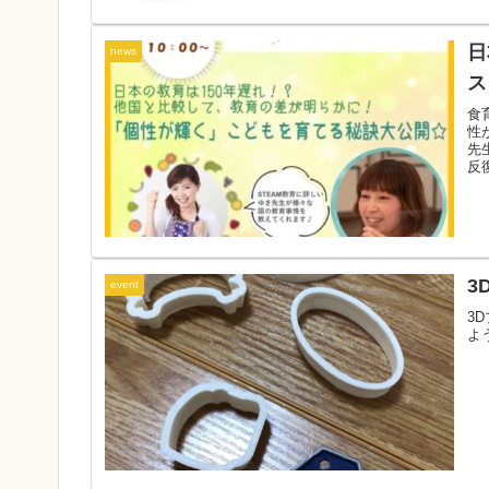
日
news
ス
食
性
先
反
3
event
3
よ