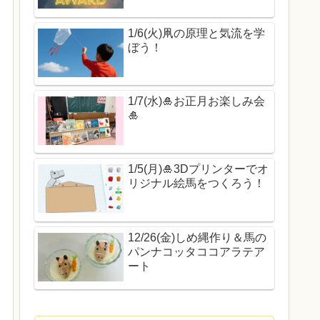
1/6(火)凧の原理と気流を学
ぼう！
1/7(水)🎍お正月お楽しみ会
🎍
1/5(月)🎍3Dプリンターでオ
リジナル絵馬をつくろう！
12/26(金)しめ縄作り＆馬の
パンナコッタココアラテア
ート