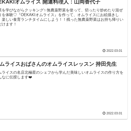
EKAKIオムライス 開運料理人：山岡香代子
菜を学びながらクッキング✨無農薬野菜を使って、切ったり炒めたり混ぜ
りを体験♡『OEKAKIオムライス』を作って、オムライスにお絵描きし
、楽しい食育ランチタイムにしよう！！残った無農薬野菜はお持ち帰りい
だけます！
2022.03.01
ムライスおばさんのオムライスレッスン 持田先生
ムライスの名店北極星のシェフから学んだ美味しいオムライスの作り方を
んなに伝授します❤️
2022.03.01