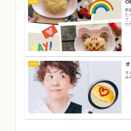
O
event
野
た
て
た
オ
event
オ
み