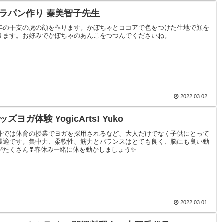
ラパン作り 秦美智子先生
年の干支の虎の顔を作ります。かぼちゃとココアで色をつけた生地で顔を
ります。お好みでかぼちゃのあんこをつつんでくださいね。
2022.03.02
ッズヨガ体験 YogicArts! Yuko
外では体育の授業でヨガを採用されるなど、大人だけでなく子供にとって
最適です。集中力、柔軟性、筋力とバランスはとても良く、脳にも良い動
がたくさん❣春休み一緒に体を動かしましょう✨
2022.03.01