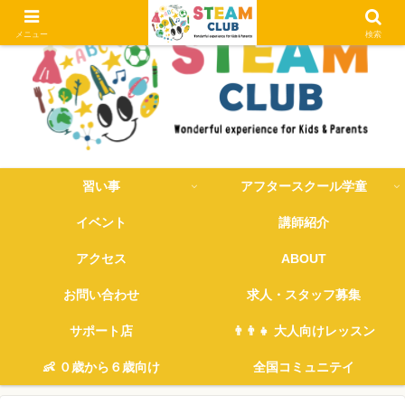
メニュー
検索
習い事
アフタースクール学童
イベント
講師紹介
アクセス
ABOUT
お問い合わせ
求人・スタッフ募集
サポート店
👨‍👨‍👧 大人向けレッスン
👶 ０歳から６歳向け
全国コミュニテイ