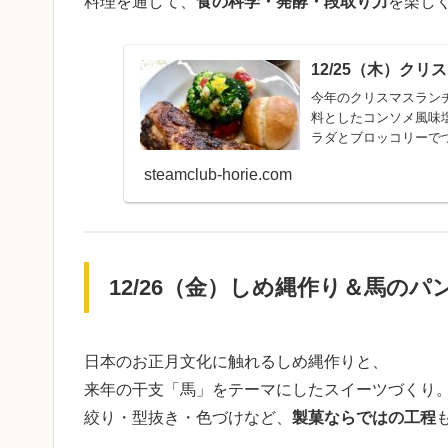
料理を通して、
食の科学・発酵・段取り力
を楽し
12/25（木）ク
今年のクリスマスラン
料としたコンソメ風味
ラダとブロッコリーでつ
生 未就学児さんは親子参加でお願いします ■持
steamclub-horie.com
ル
12/26（金）しめ縄作り＆馬の
日本のお正月文化に触れるしめ縄作りと、
来年の干支「馬」をテーマにしたスイーツづくり
絞り・型抜き・色づけなど、
製菓ならではの工程