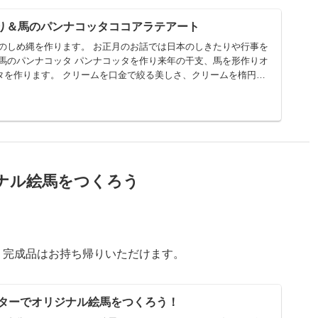
め縄作り＆馬のパンナコッタココアラテアート
ルのしめ縄を作ります。 お正月のお話では日本のしきたりや行事を
タを作ります。 クリームを口金で絞る美しさ、クリームを楕円に
トの色付けや型抜きなど、製菓独特の手法を体験して欲しいで
も製菓の工程は楽しいです。 ラテアートはみんなの大好
かも？ ■開催日時 12月26日 金曜日 10時〜
チ無しの場合3000円 追加材料費1500円 【オプショ
・13時〜15時フリータイム1650円
ジナル絵馬をつくろう
、完成品はお持ち帰りいただけます。
プリンターでオリジナル絵馬をつくろう！