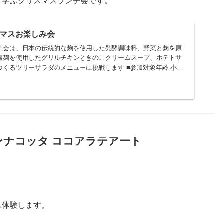
く学ぶクリスマスランチ会です。
リスマスお楽しみ会
チ会は、日本の伝統的な麹を使用した発酵調味料、野菜と麹を原
塩麹を使用したグリルチキンときのこクリームスープ、ポテトサ
くるツリーサラダのメニューに挑戦します ■参加対象年齢 小学
ち物 エプロン(なくてもOK) 手拭きタオ
パンナコッタ ココアラテアート
。
も体験します。