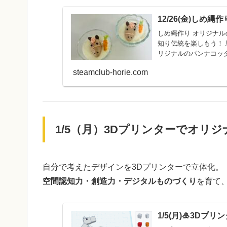
12/26(金)し
しめ縄作り オリジナ
知り伝統を楽しもう！ 馬のパンナコッタ パンナコッタを作り来年の干支、馬を形作りオ
リジナルのパンナコッ
する手法、チョコレー
steamclub-horie.com
す。 上手く出来ても出来なくて
きなココアを使います。 イチゴラテもある
13時 スケジュール 10時より作業開始 12時〜13時ランチタイム ■費用 ・10時〜13時ご利
用 3600円 お弁当ランチ付き ラン
ン追加料金】 
1/5（月）3Dプリンターでオリ
自分で考えたデザインを3Dプリンターで立体化。
空間認知力・創造力・デジタルものづくり
を育て
1/5(月)🎍3D