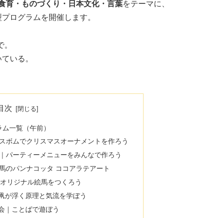
食育・ものづくり・日本文化・言葉
をテーマに、
型プログラムを開催します。
で。
いている。
目次
ラム一覧（午前）
のバスボムでクリスマスオーナメントを作ろう
ス会｜パーティーメニューをみんなで作ろう
＆馬のパンナコッタ ココアラテアート
ーでオリジナル絵馬をつくろう
｜凧が浮く原理と気流を学ぼう
み会｜ことばで遊ぼう