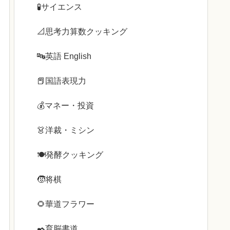
🧪サイエンス
📐思考力算数クッキング
🔤英語 English
📕国語表現力
💰️マネー・投資
👗洋裁・ミシン
🍽️発酵クッキング
🧒将棋
🌻華道フラワー
✒️育脳書道