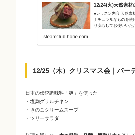
12/24(火)天然
■レッスン内容 天然素
ナチュラルなものを使
り安心してお使いいただけます。 ■開催日時 12月24日 火曜
ール 参加者5名を超える場合
steamclub-horie.com
ランチタイム ■費用 ・10時〜13時ご利用 3600円 ランチ付き ※お弁当持参の場合は
3000円 材料費500円
12/25（木）クリスマス会｜パ
日本の伝統調味料「麹」を使った
・塩麹グリルチキン
・きのこクリームスープ
・ツリーサラダ