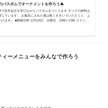
素材のバスボムでオーナメントを作ろう🎄
材で化学反応を学びながらバスボムをつくります すべての材料は
用しています。 お風呂に入れた後は軽くすすいでいただくと、よ
日 10時〜13時 スケジュ
2クラスに分けます ①10時〜11時 ②11時〜12時 12時〜13時
ーティーメニューをみんなで作ろう