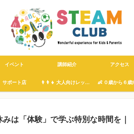
イベント
講師紹介
アクセス
サポート店
👨‍👨‍👧 大人向けレッスン
👶 ０歳から６歳
冬休みは「体験」で学ぶ特別な時間を｜