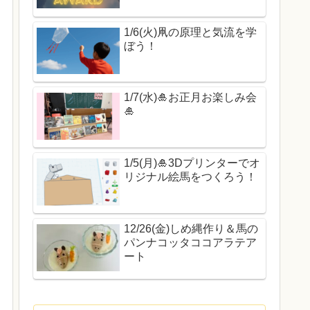
1/6(火)凧の原理と気流を学
ぼう！
1/7(水)🎍お正月お楽しみ会
🎍
1/5(月)🎍3Dプリンターでオ
リジナル絵馬をつくろう！
12/26(金)しめ縄作り＆馬の
パンナコッタココアラテア
ート