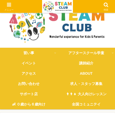
メニュー
検索
習い事
アフタースクール学童
イベント
講師紹介
アクセス
ABOUT
お問い合わせ
求人・スタッフ募集
サポート店
👨‍👨‍👧 大人向けレッスン
👶 ０歳から６歳向け
全国コミュニテイ