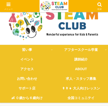
メニュー
検索
習い事
アフタースクール学童
イベント
講師紹介
アクセス
ABOUT
お問い合わせ
求人・スタッフ募集
サポート店
👨‍👨‍👧 大人向けレッスン
👶 ０歳から６歳向け
全国コミュニテイ