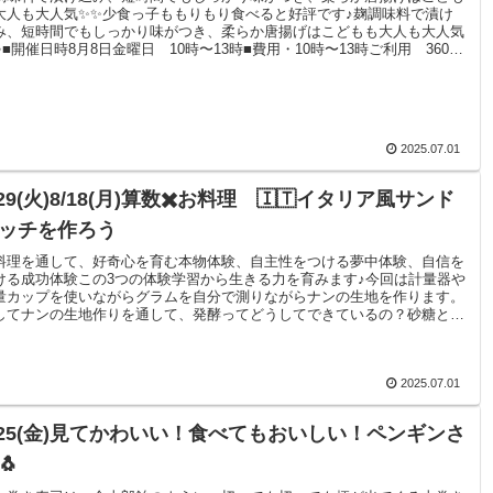
大人も大人気✨✨少食っ子ももりもり食べると好評です♪麹調味料で漬け
み、短時間でもしっかり味がつき、柔らか唐揚げはこどもも大人も大人気
✨■開催日時8月8日金曜日 10時〜13時■費用・10時〜13時ご利用 3600
 ランチ付き【オプション追加料金】・ご一緒に食事される場合親御様の
金追加材料費600円
2025.07.01
/29(火)8/18(月)算数✖️お料理 🇮🇹イタリア風サンド
ッチを作ろう
料理を通して、好奇心を育む本物体験、自主性をつける夢中体験、自信を
ける成功体験この3つの体験学習から生きる力を育みます♪今回は計量器や
量カップを使いながらグラムを自分で測りながらナンの生地を作ります。
してナンの生地作りを通して、発酵ってどうしてできているの？砂糖とい
るとどうなるの？など目に見える形にして実験していきます✨発酵を待っ
いる間は、大さじ•小さじスプーンを使いながらスパイスを食べ比べて配
してオリジナルカレーを作ります✨知的好奇心旺盛な時期に子供達がやり
い！がたくさん溢れてるタイミングでお料理も是非体験してみてください
2025.07.01
/25(金)見てかわいい！食べてもおいしい！ペンギンさ
🐧