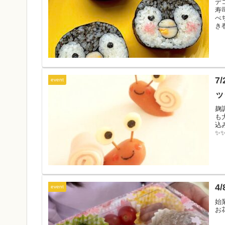
デ
寿
べ
き
7
event
ッ
麹
も
込
✨
円
料
4
event
始
お