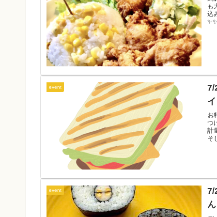
も
込
✨
円
料
7
event
イ
お
つ
計
そ
れ
て
合
た
♪
7
event
ん