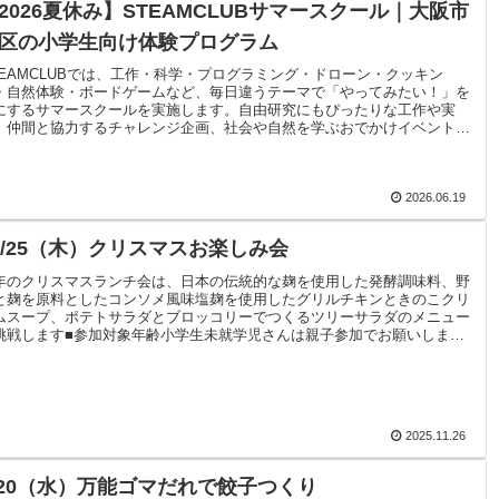
2026夏休み】STEAMCLUBサマースクール｜大阪市
区の小学生向け体験プログラム
TEAMCLUBでは、工作・科学・プログラミング・ドローン・クッキン
・自然体験・ボードゲームなど、毎日違うテーマで「やってみたい！」を
にするサマースクールを実施します。自由研究にもぴったりな工作や実
、仲間と協力するチャレンジ企画、社会や自然を学ぶおでかけイベントな
、子どもたちの好奇心を刺激するプログラムをたくさんご用意していま
。
2026.06.19
2/25（木）クリスマスお楽しみ会
年のクリスマスランチ会は、日本の伝統的な麹を使用した発酵調味料、野
と麹を原料としたコンソメ風味塩麹を使用したグリルチキンときのこクリ
ムスープ、ポテトサラダとブロッコリーでつくるツリーサラダのメニュー
挑戦します■参加対象年齢小学生未就学児さんは親子参加でお願いします
持ち物エプロン(なくてもOK)手拭きタオル
2025.11.26
/20（水）万能ゴマだれで餃子つくり