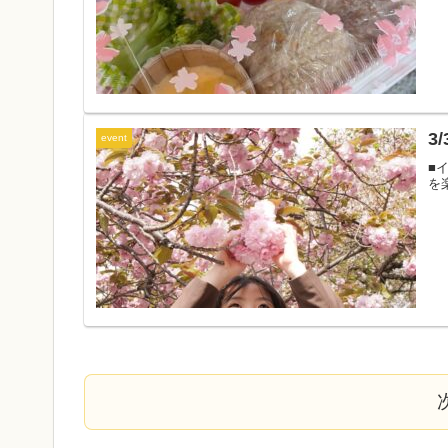
3
event
■
を