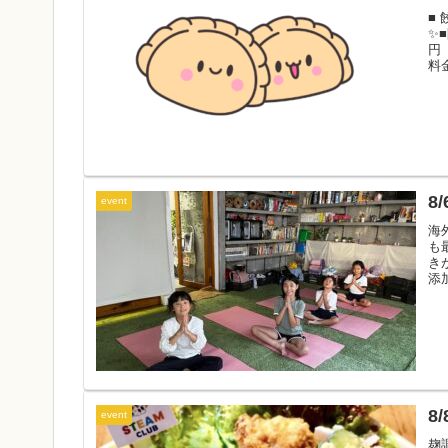
■
✨
円
料
い
8
event
海
も
き
添
完
日
8
event
麹