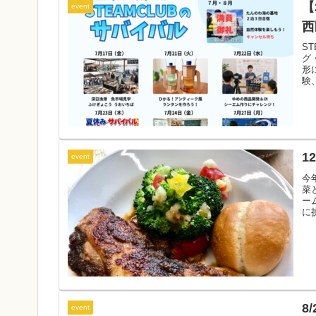
【
event
西
S
グ
形
験
ど
す
1
event
今
菜
ー
に
■
8
event