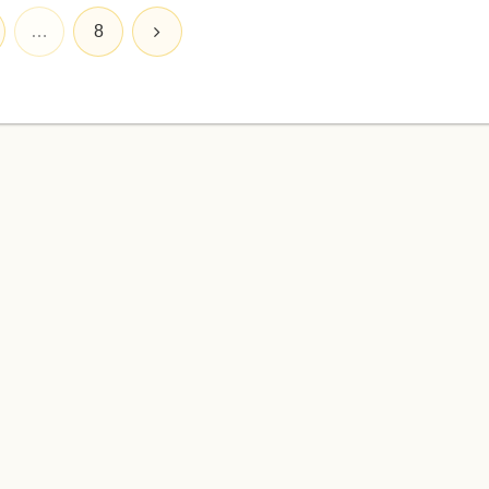
次
…
8
へ