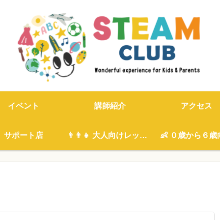
イベント
講師紹介
アクセス
サポート店
👨‍👨‍👧 大人向けレッスン
👶 ０歳から６歳