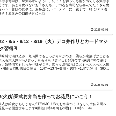
コ巻き寿司は、金太郎飴のように、切っても切っても柄が出てくる太巻き
司です。あまり食べないお子さんも、デコ巻き寿司なら喜んでたくさん食
ちゃう！普段の食事に、お弁当に、パーティーに、親子で一緒にLet’s 巻
巻き！夏休みの自由研究にも◎
2025.07.01
/22・8/5・8/12・8/19（火）デコ弁作りとカードマジ
ク習得🃏
調味料で漬け込み、短時間でもしっかり味がつき、柔らか唐揚げはこども
大人も大人気✨✨少食っ子ももりもり食べると好評です♪麹調味料で漬け
み、短時間でもしっかり味がつき、柔らか唐揚げはこどもも大人も大人気
✨■開催日時8月8日金曜日 10時〜13時■費用・10時〜13時ご利用 3600
 ランチ付き【オプション追加料金】・ご一緒に食事される場合親御様の
金追加材料費600円
2025.07.01
/8(火)始業式お弁当を作ってお花見にいこう！
業式は給食がありませんSTEAMCLUBでお弁当つくりをして土佐公園へ
花見＆公園遊びをします■開催日時4月8日火曜日 11時〜15時