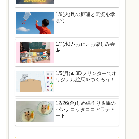
1/6(火)凧の原理と気流を学
ぼう！
1/7(水)🎍お正月お楽しみ会
🎍
1/5(月)🎍3Dプリンターでオ
リジナル絵馬をつくろう！
12/26(金)しめ縄作り＆馬の
パンナコッタココアラテア
ート