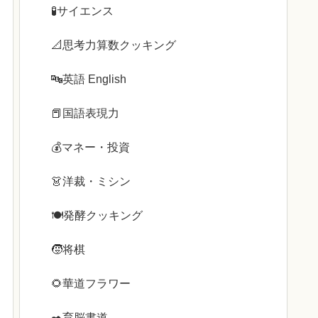
🧪サイエンス
📐思考力算数クッキング
🔤英語 English
📕国語表現力
💰️マネー・投資
👗洋裁・ミシン
🍽️発酵クッキング
🧒将棋
🌻華道フラワー
✒️育脳書道