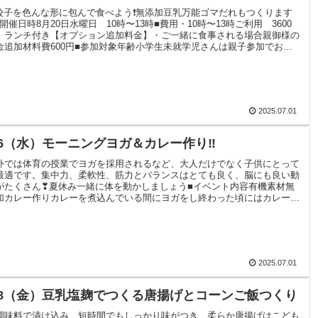
 餃子を色んな形に包んで食べよう❗️無添加豆乳万能ゴマだれもつくります
■開催日時8月20日水曜日 10時〜13時■費用・10時〜13時ご利用 3600
 ランチ付き【オプション追加料金】・ご一緒に食事される場合親御様の
金追加材料費600円■参加対象年齢小学生未就学児さんは親子参加でお願
します■持ち物エプロン(なくてもOK)手拭きタオル
2025.07.01
/6（水）モーニングヨガ＆カレー作り‼️
外では体育の授業でヨガを採用されるなど、大人だけでなく子供にとって
最適です。集中力、柔軟性、筋力とバランスはとても良く、脳にも良い動
がたくさん❣夏休み一緒に体を動かしましょう■イベント内容有機素材無
加カレー作りカレーを煮込んでいる間にヨガをし終わった頃にはカレーも
成！お腹も空かせてみんなでカレーを食べましょう！■開催日時８月 ６
 水曜日 10時〜13時■費用・10時〜13時ご利用 3600円 ランチ付き
2025.07.01
/8（金）豆乳塩麹でつくる唐揚げとコーンご飯つくり
調味料で漬け込み、短時間でもしっかり味がつき、柔らか唐揚げはこども