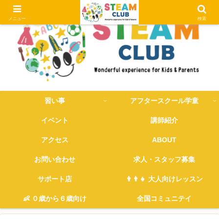
メニュー
検索
習い事
アフタースクール学童
イベント
講師紹介
アクセス
ABOUT
お問い合わせ
求人・スタッフ募集
サポート店
👨‍👨‍👧 大人向けレッスン
👶 ０歳から６歳向け
全国コミュニテイ