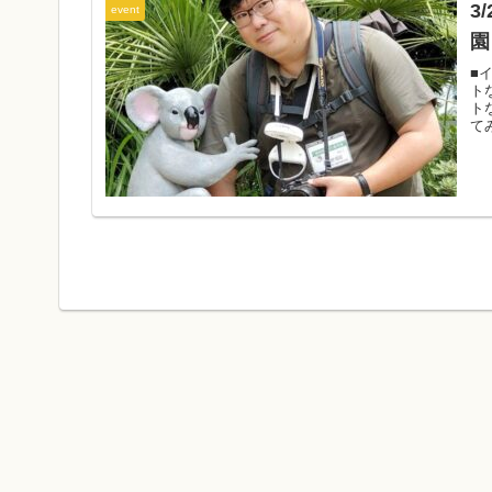
3
event
園
■
ト
ト
て
だ