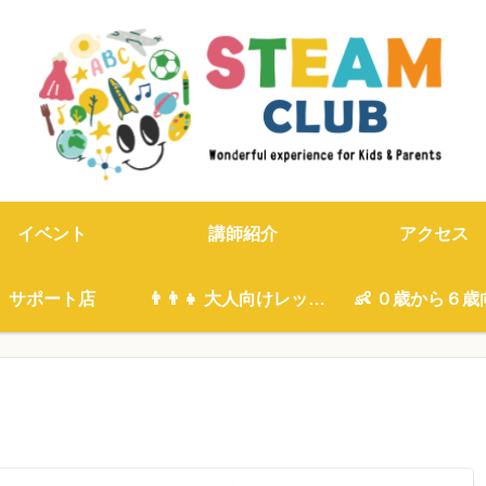
イベント
講師紹介
アクセス
サポート店
👨‍👨‍👧 大人向けレッスン
👶 ０歳から６歳