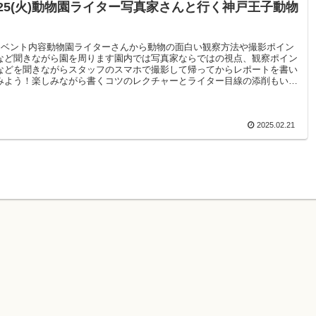
/25(火)動物園ライター写真家さんと行く神戸王子動物
イベント内容動物園ライターさんから動物の面白い観察方法や撮影ポイン
など聞きながら園を周ります園内では写真家ならではの視点、観察ポイン
などを聞きながらスタッフのスマホで撮影して帰ってからレポートを書い
みよう！楽しみながら書くコツのレクチャーとライター目線の添削もいた
きます♪
2025.02.21