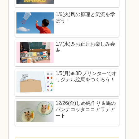
1/6(火)凧の原理と気流を学
ぼう！
1/7(水)🎍お正月お楽しみ会
🎍
1/5(月)🎍3Dプリンターでオ
リジナル絵馬をつくろう！
12/26(金)しめ縄作り＆馬の
パンナコッタココアラテア
ート