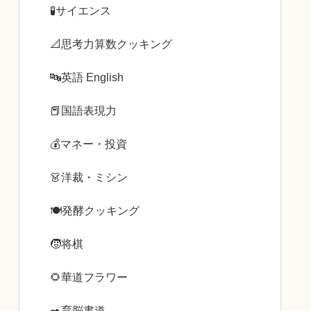
🧪サイエンス
📐思考力算数クッキング
🔤英語 English
📕国語表現力
💰️マネー・投資
👗洋裁・ミシン
🍽️発酵クッキング
🧒将棋
🌻華道フラワー
✒️育脳書道