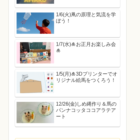
1/6(火)凧の原理と気流を学
ぼう！
1/7(水)🎍お正月お楽しみ会
🎍
1/5(月)🎍3Dプリンターでオ
リジナル絵馬をつくろう！
12/26(金)しめ縄作り＆馬の
パンナコッタココアラテア
ート