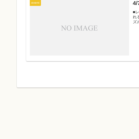
4
event
■
れ
ズ