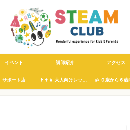
イベント
講師紹介
アクセス
サポート店
👨‍👨‍👧 大人向けレッスン
👶 ０歳から６歳