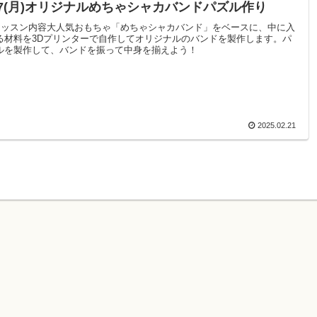
/7(月)オリジナルめちゃシャカバンドパズル作り
レッスン内容大人気おもちゃ「めちゃシャカバンド」をベースに、中に入
る材料を3Dプリンターで自作してオリジナルのバンドを製作します。パ
ルを製作して、バンドを振って中身を揃えよう！
2025.02.21