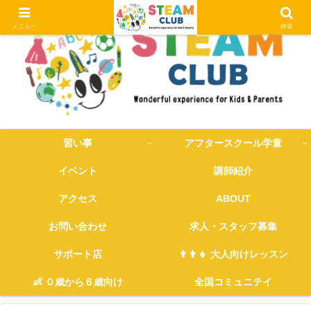
メニュー
検索
習い事
アフタースクール学童
イベント
講師紹介
アクセス
ABOUT
お問い合わせ
求人・スタッフ募集
サポート店
👨‍👨‍👧 大人向けレッスン
👶 ０歳から６歳向け
全国コミュニテイ