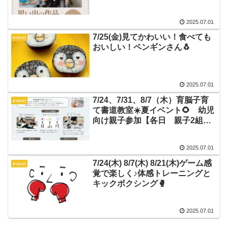
2025.07.01
7/25(金)見てかわいい！食べても
event
おいしい！ペンギンさん🐧
2025.07.01
7/24、7/31、8/7（木）育脳子育
event
て書道教室☀️夏イベント🌻 幼児
向け親子参加【各日 親子2組限
定】
2025.07.01
7/24(木) 8/7(木) 8/21(木)ゲーム感
event
覚で楽しく♪体感トレーニングと
キックボクシング🥊
2025.07.01