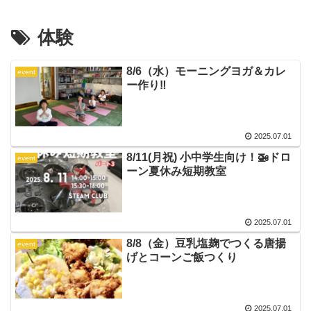
体験
8/6（水）モーニングヨガ＆カレ
event
ー作り‼️
2025.07.01
8/11(月祝) 小中学生向け！🚁ドロ
event
ーン夏休み短期教室
2025.07.01
8/8（金）豆乳塩麹でつくる唐揚
event
げとコーンご飯つくり
2025.07.01