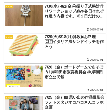
7/30(水)~8/1(金)🔍振り子式時計作
event
りワークショップ🕰️✨各日それぞ
れ違う内容です。※１日だけのご
参加OK💡
2025.07.01
7/29(火)8/18(月)算数✖️お料理
event
🇮🇹イタリア風サンドイッチを作
ろう
2025.07.01
7/26（金）ボードゲームであそぼ
event
う! 岸和田市教育委員会 @岸和田
市立公民館
2025.07.01
7/25（金）📸 思い出の作品撮影会
event
フォトスタジオコバコさんコラボ
企画