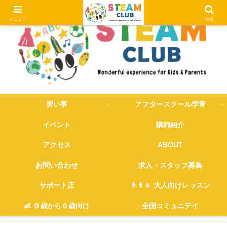
メニュー
検索
習い事
アフタースクール学童
イベント
講師紹介
アクセス
ABOUT
お問い合わせ
求人・スタッフ募集
サポート店
👨‍👨‍👧 大人向けレッスン
👶 ０歳から６歳向け
全国コミュニテイ