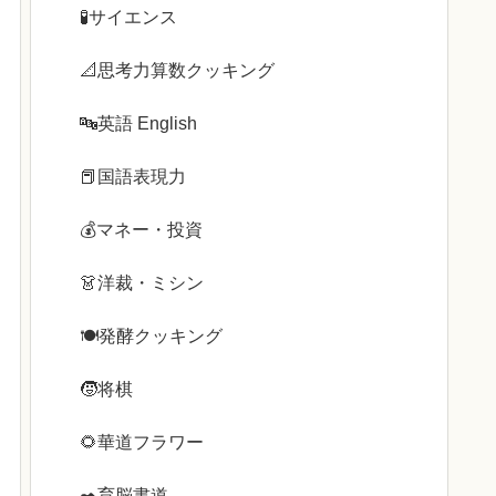
🧪サイエンス
📐思考力算数クッキング
🔤英語 English
📕国語表現力
💰️マネー・投資
👗洋裁・ミシン
🍽️発酵クッキング
🧒将棋
🌻華道フラワー
✒️育脳書道