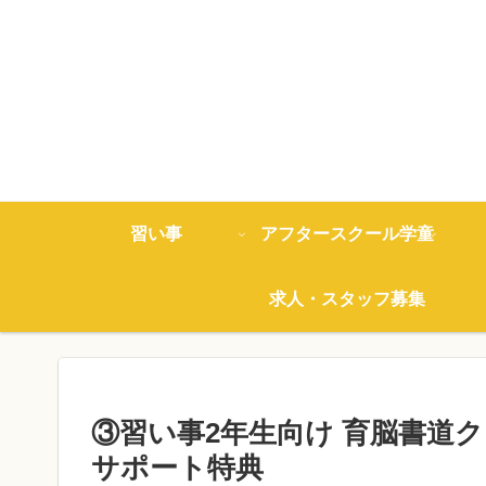
習い事
アフタースクール学童
求人・スタッフ募集
③習い事2年生向け 育脳書道
サポート特典