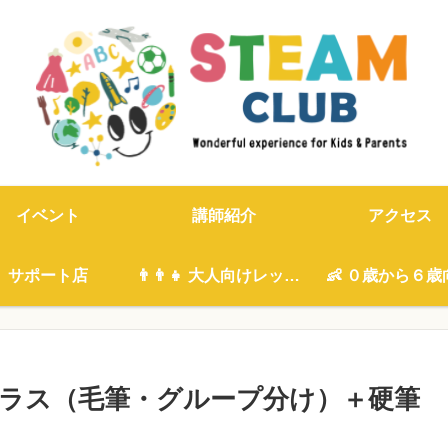
イベント
講師紹介
アクセス
サポート店
👨‍👨‍👧 大人向けレッスン
👶 ０歳から６歳
クラス（毛筆・グループ分け）＋硬筆