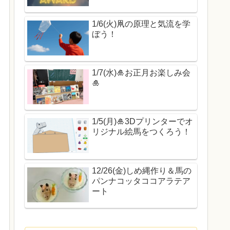
1/6(火)凧の原理と気流を学
ぼう！
1/7(水)🎍お正月お楽しみ会
🎍
1/5(月)🎍3Dプリンターでオ
リジナル絵馬をつくろう！
12/26(金)しめ縄作り＆馬の
パンナコッタココアラテア
ート