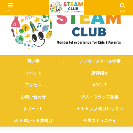
メニュー
検索
習い事
アフタースクール学童
イベント
講師紹介
アクセス
ABOUT
お問い合わせ
求人・スタッフ募集
サポート店
👨‍👨‍👧 大人向けレッスン
👶 ０歳から６歳向け
全国コミュニテイ