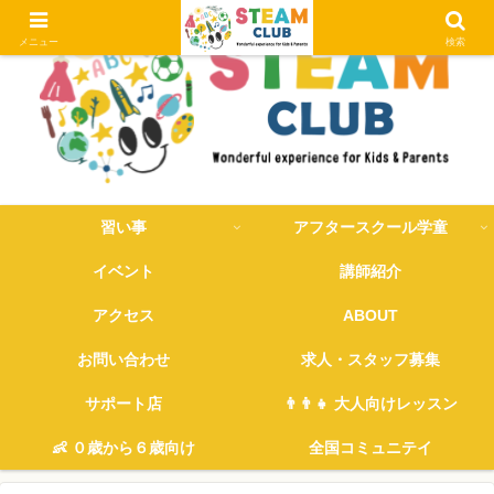
メニュー
検索
習い事
アフタースクール学童
イベント
講師紹介
アクセス
ABOUT
お問い合わせ
求人・スタッフ募集
サポート店
👨‍👨‍👧 大人向けレッスン
👶 ０歳から６歳向け
全国コミュニテイ