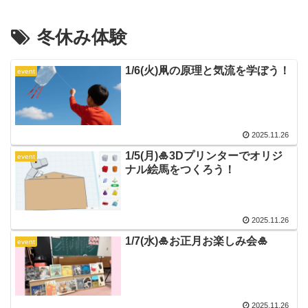
冬休み体験
1/6(火)凧の原理と気流を学ぼう！
event
2025.11.26
1/5(月)🎍3Dプリンターでオリジ
event
ナル絵馬をつくろう！
2025.11.26
1/7(水)🎍お正月お楽しみ会🎍
event
2025.11.26