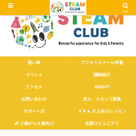
メニュー
検索
習い事
アフタースクール学童
イベント
講師紹介
アクセス
ABOUT
お問い合わせ
求人・スタッフ募集
サポート店
👨‍👨‍👧 大人向けレッスン
👶 ０歳から６歳向け
全国コミュニテイ