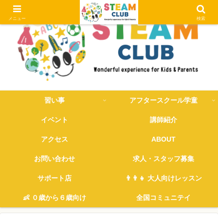
メニュー
検索
習い事
アフタースクール学童
イベント
講師紹介
アクセス
ABOUT
お問い合わせ
求人・スタッフ募集
サポート店
👨‍👨‍👧 大人向けレッスン
👶 ０歳から６歳向け
全国コミュニテイ