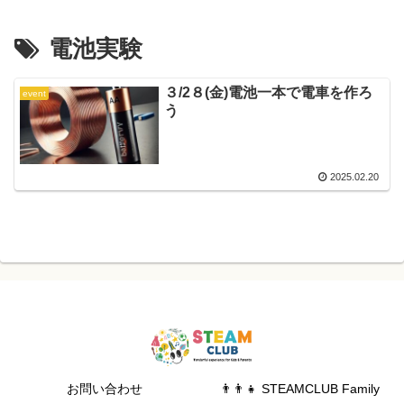
電池実験
３/2８(金)電池一本で電車を作ろ
event
う
2025.02.20
お問い合わせ
👨‍👨‍👧 STEAMCLUB Family