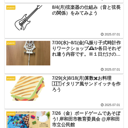
8/4(月)弦楽器の仕組み（音と弦長
event
の関係）をみてみよう
2025.07.01
7/30(水)~8/1(金)🔍振り子式時計作
event
りワークショップ🕰️✨各日それぞ
れ違う内容です。※１日だけのご
参加OK💡
2025.07.01
7/29(火)8/18(月)算数✖️お料理
event
🇮🇹イタリア風サンドイッチを作
ろう
2025.07.01
7/26（金）ボードゲームであそぼ
event
う! 岸和田市教育委員会 @岸和田
市立公民館