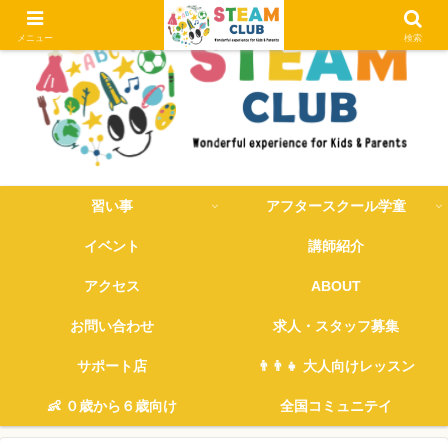
メニュー
検索
習い事
アフタースクール学童
イベント
講師紹介
アクセス
ABOUT
お問い合わせ
求人・スタッフ募集
サポート店
👨‍👨‍👧 大人向けレッスン
👶 ０歳から６歳向け
全国コミュニテイ