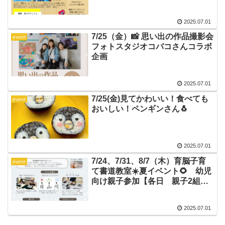
2025.07.01
7/25（金）📸 思い出の作品撮影会
event
フォトスタジオコバコさんコラボ
企画
2025.07.01
7/25(金)見てかわいい！食べても
event
おいしい！ペンギンさん🐧
2025.07.01
7/24、7/31、8/7（木）育脳子育
event
て書道教室☀️夏イベント🌻 幼児
向け親子参加【各日 親子2組限
定】
2025.07.01