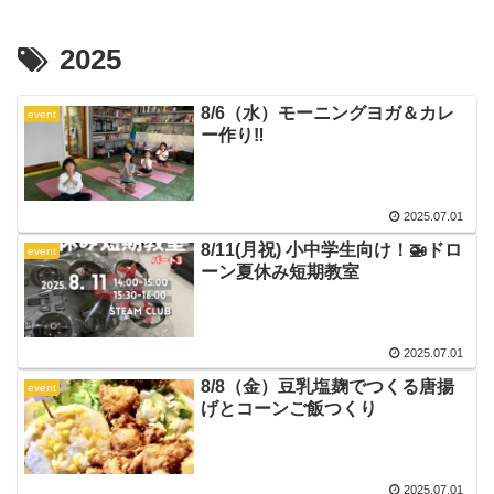
2025
8/6（水）モーニングヨガ＆カレ
event
ー作り‼️
2025.07.01
8/11(月祝) 小中学生向け！🚁ドロ
event
ーン夏休み短期教室
2025.07.01
8/8（金）豆乳塩麹でつくる唐揚
event
げとコーンご飯つくり
2025.07.01