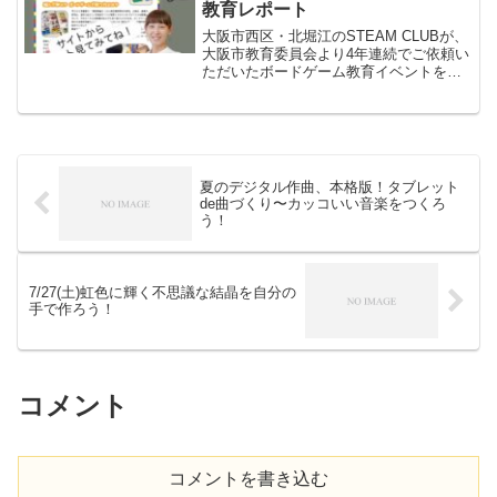
教育レポート
を刺激するプログラムをたくさんご用意
しています。
大阪市西区・北堀江のSTEAM CLUBが、
大阪市教育委員会より4年連続でご依頼い
ただいたボードゲーム教育イベントをレ
ポート。遊びながら思考力を育てる学び
を紹介します。
夏のデジタル作曲、本格版！タブレット
de曲づくり〜カッコいい音楽をつくろ
う！
7/27(土)虹色に輝く不思議な結晶を自分の
手で作ろう！
コメント
コメントを書き込む