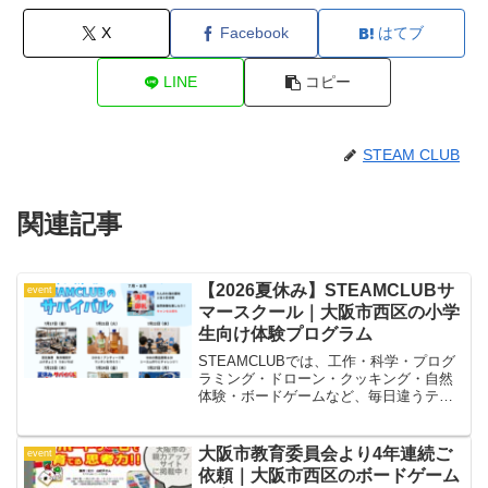
X
Facebook
はてブ
LINE
コピー
STEAM CLUB
関連記事
【2026夏休み】STEAMCLUBサ
event
マースクール｜大阪市西区の小学
生向け体験プログラム
STEAMCLUBでは、工作・科学・プログ
ラミング・ドローン・クッキング・自然
体験・ボードゲームなど、毎日違うテー
マで「やってみたい！」を形にするサマ
ースクールを実施します。自由研究にも
ぴったりな工作や実験、仲間と協力する
大阪市教育委員会より4年連続ご
event
チャレンジ企画、社会や自然を学ぶおで
依頼｜大阪市西区のボードゲーム
かけイベントなど、子どもたちの好奇心