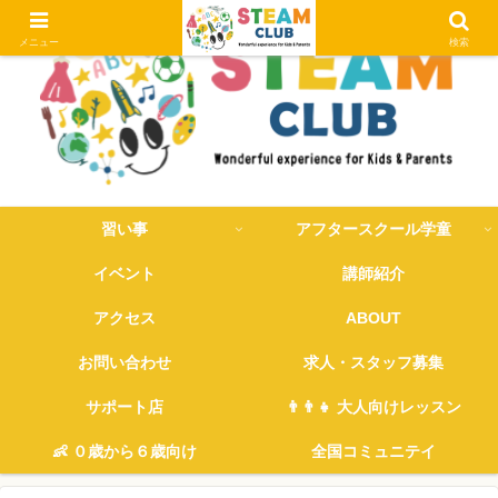
メニュー
検索
習い事
アフタースクール学童
イベント
講師紹介
アクセス
ABOUT
お問い合わせ
求人・スタッフ募集
サポート店
👨‍👨‍👧 大人向けレッスン
👶 ０歳から６歳向け
全国コミュニテイ