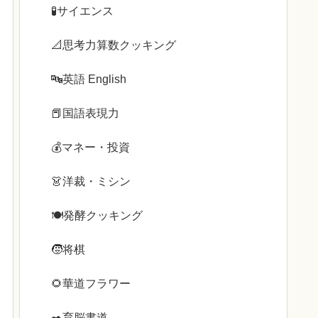
🧪サイエンス
📐思考力算数クッキング
🔤英語 English
📕国語表現力
💰️マネー・投資
👗洋裁・ミシン
🍽️発酵クッキング
🧒将棋
🌻華道フラワー
✒️育脳書道