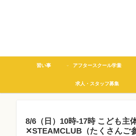
習い事
アフタースクール学童
求人・スタッフ募集
8/6（日）10時-17時 こども
✕STEAMCLUB（たくさ