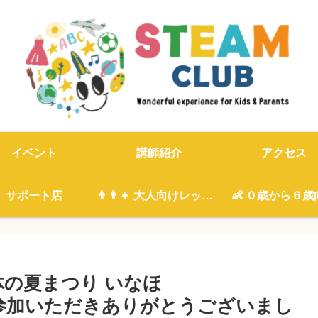
イベント
講師紹介
アクセス
サポート店
👨‍👨‍👧 大人向けレッスン
👶 ０歳から６歳
主体の夏まつり いなほ
んご参加いただきありがとうございまし