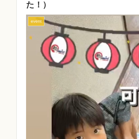
た！）
event