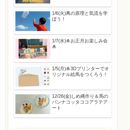
1/6(火)凧の原理と気流を学
ぼう！
1/7(水)🎍お正月お楽しみ会
🎍
1/5(月)🎍3Dプリンターでオ
リジナル絵馬をつくろう！
12/26(金)しめ縄作り＆馬の
パンナコッタココアラテア
ート