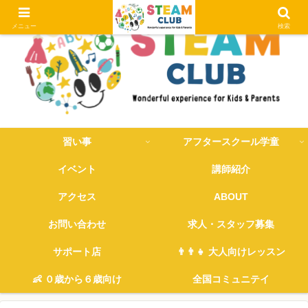
メニュー
検索
習い事
アフタースクール学童
イベント
講師紹介
アクセス
ABOUT
お問い合わせ
求人・スタッフ募集
サポート店
👨‍👨‍👧 大人向けレッスン
👶 ０歳から６歳向け
全国コミュニテイ