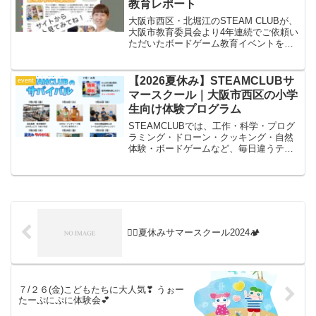
教育レポート
大阪市西区・北堀江のSTEAM CLUBが、
大阪市教育委員会より4年連続でご依頼い
ただいたボードゲーム教育イベントをレ
ポート。遊びながら思考力を育てる学び
を紹介します。
【2026夏休み】STEAMCLUBサ
event
マースクール｜大阪市西区の小学
生向け体験プログラム
STEAMCLUBでは、工作・科学・プログ
ラミング・ドローン・クッキング・自然
体験・ボードゲームなど、毎日違うテー
マで「やってみたい！」を形にするサマ
ースクールを実施します。自由研究にも
ぴったりな工作や実験、仲間と協力する
チャレンジ企画、社会や自然を学ぶおで
かけイベントなど、子どもたちの好奇心
を刺激するプログラムをたくさんご用意
しています。
🏄‍♂️夏休みサマースクール2024🏕
７/２６(金)こどもたちに大人気❣ うぉー
たーぷにぷに体験会💕