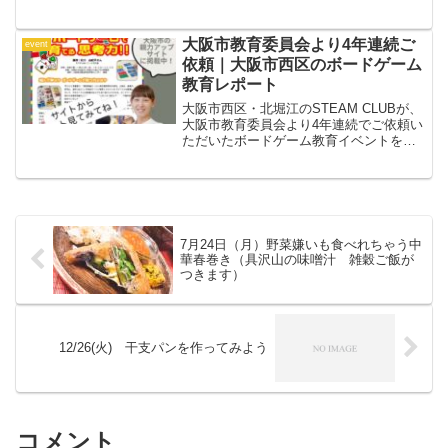
マで「やってみたい！」を形にするサマ
ースクールを実施します。自由研究にも
ぴったりな工作や実験、仲間と協力する
大阪市教育委員会より4年連続ご
event
チャレンジ企画、社会や自然を学ぶおで
依頼｜大阪市西区のボードゲーム
かけイベントなど、子どもたちの好奇心
教育レポート
を刺激するプログラムをたくさんご用意
しています。
大阪市西区・北堀江のSTEAM CLUBが、
大阪市教育委員会より4年連続でご依頼い
ただいたボードゲーム教育イベントをレ
ポート。遊びながら思考力を育てる学び
を紹介します。
7月24日（月）野菜嫌いも食べれちゃう中
華春巻き（具沢山の味噌汁 雑穀ご飯が
つきます）
12/26(火) 干支パンを作ってみよう⁡
コメント