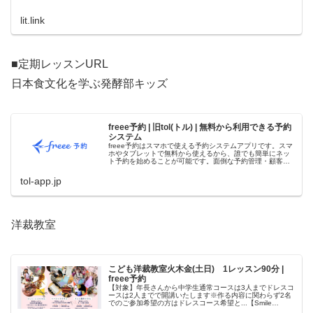
lit.link
■定期レッスンURL
日本食文化を学ぶ発酵部キッズ
freee予約 | 旧tol(トル) | 無料から利用できる予約
システム
freee予約はスマホで使える予約システムアプリです。スマ
ホやタブレットで無料から使えるから、誰でも簡単にネッ
ト予約を始めることが可能です。面倒な予約管理・顧客管
理を全てアプリで自動化してみましょう。
tol-app.jp
洋裁教室
こども洋裁教室火木金(土日) 1レッスン90分 |
freee予約
【対象】年長さんから中学生通常コースは3人までドレスコ
ースは2人までで開講いたします※作る内容に関わらず2名
でのご参加希望の方はドレスコース希望と...【Smile
More】 | freee予約