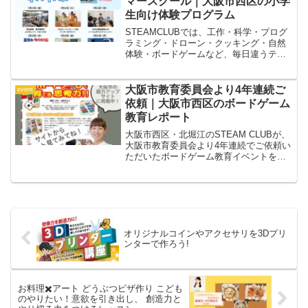
マースクール｜大阪市西区の小学
生向け体験プログラム
STEAMCLUBでは、工作・科学・プログ
ラミング・ドローン・クッキング・自然
体験・ボードゲームなど、毎日違うテー
マで「やってみたい！」を形にするサマ
ースクールを実施します。自由研究にも
ぴったりな工作や実験、仲間と協力する
大阪市教育委員会より4年連続ご
event
チャレンジ企画、社会や自然を学ぶおで
依頼｜大阪市西区のボードゲーム
かけイベントなど、子どもたちの好奇心
教育レポート
を刺激するプログラムをたくさんご用意
しています。
大阪市西区・北堀江のSTEAM CLUBが、
大阪市教育委員会より4年連続でご依頼い
ただいたボードゲーム教育イベントをレ
ポート。遊びながら思考力を育てる学び
を紹介します。
オリジナルコインやアクセサリを3Dプリ
ンターで作ろう!
お料理✖️アート どうぶつピザ作り こども
のやりたい！意欲を引き出し、 創造力と