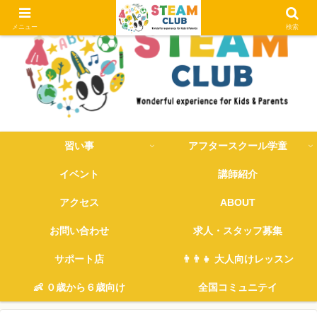
メニュー
検索
習い事
アフタースクール学童
イベント
講師紹介
アクセス
ABOUT
お問い合わせ
求人・スタッフ募集
サポート店
👨‍👨‍👧 大人向けレッスン
👶 ０歳から６歳向け
全国コミュニテイ