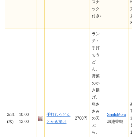
スナ
6/
ック
定
付き♪
員
8
ラン
チ：
手打
ちう
ど
ん、
野菜
のか
き揚
げ、
鳥さ
残
さみ
7/
3/31
10:00-
手打ちうどん
SmileMore
2700円
の天
定
(木)
13:00
とかき揚げ
堀池香織
ぷ
員
ら、
10