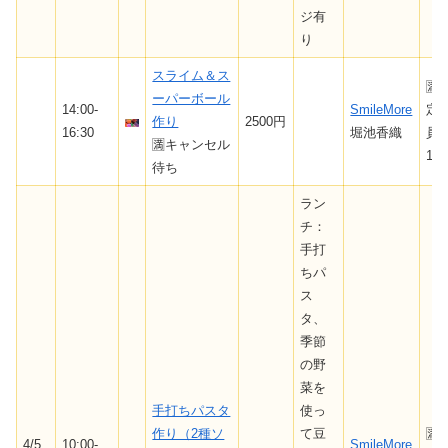
ジ有
り
スライム＆ス
🈵
ーパーボール
14:00-
SmileMore
定
作り
2500円
16:30
堀池香織
員
🈵キャンセル
12
待ち
ラン
チ：
手打
ちパ
ス
タ、
季節
の野
菜を
手打ちパスタ
使っ
作り（2種ソ
て豆
🈵/
4/5
10:00-
SmileMore