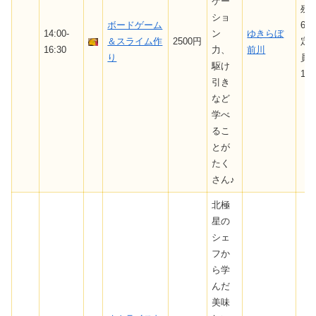
ケー
残
ショ
ボードゲーム
6/
14:00-
ン
ゆきらぼ
＆スライム作
2500円
定
16:30
力、
前川
り
員
駆け
10
引き
など
学べ
るこ
とが
たく
さん♪
北極
星の
シェ
フか
ら学
んだ
美味