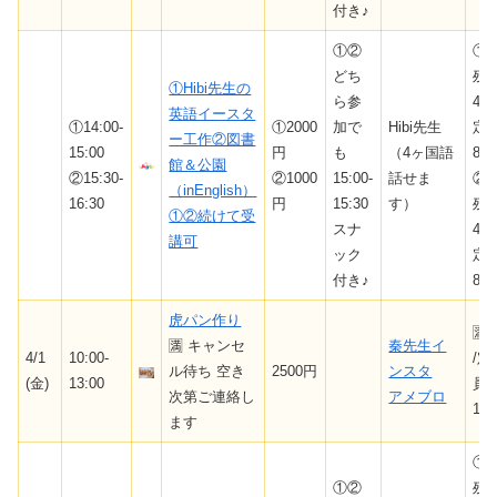
付き♪
①②
①
どち
残
①Hibi先生の
ら参
4/
英語イースタ
①14:00-
①2000
加で
Hibi先生
定
ー工作②図書
15:00
円
も
（4ヶ国語
8
館＆公園
②15:30-
②1000
15:00-
話せま
②
（inEnglish）
16:30
円
15:30
す）
残
①②続けて受
スナ
4/
講可
ック
定
付き♪
8
虎パン作り
🈵
🈵 キャンセ
秦先生イ
4/1
10:00-
/定
ル待ち 空き
2500円
ンスタ
(金)
13:00
員
次第ご連絡し
アメブロ
10
ます
①
①②
残