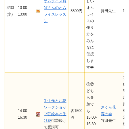
オムライスお
しい
3/30
10:00-
ばさんのオム
オム
3500円
持田先生
10
(水)
13:00
ライスレッス
ライ
ン
スの
作り
方を
みん
なに
伝授
しま
す❤️
①
①②
残
どち
3/
ら参
定
①工作とお花
加で
員
ワークショッ
さくら花
14:00-
各1500
も
8
プ②絵本と生
育の会
16:30
円
15:00-
②
け花
①②続け
竹田先生
15:30
残
て受講可