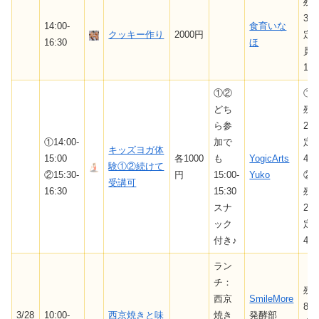
残
3/
14:00-
食育いな
クッキー作り
2000円
定
16:30
ほ
員
10
①②
①
どち
残
ら参
2/
①14:00-
加で
定
キッズヨガ体
15:00
各1000
も
YogicArts
4
験①②続けて
②15:30-
円
15:00-
Yuko
②
受講可
16:30
15:30
残
スナ
2/
ック
定
付き♪
4
ラン
チ：
残
西京
SmileMore
8/
3/28
10:00-
西京焼きと味
焼き
発酵部