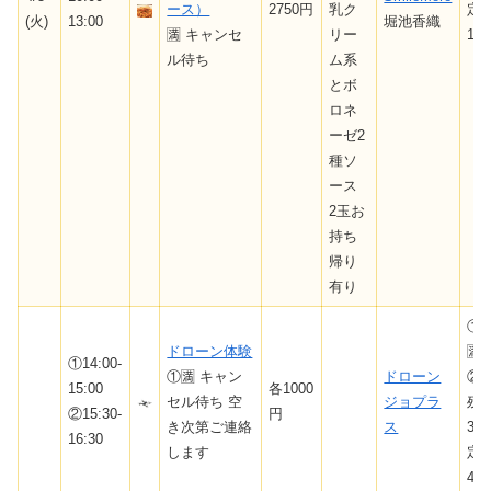
ース）
2750円
乳ク
定
(火)
13:00
堀池香織
🈵 キャンセ
リー
10
ル待ち
ム系
とボ
ロネ
ーゼ2
種ソ
ース
2玉お
持ち
帰り
有り
①
ドローン体験
🈵
①14:00-
①🈵 キャン
ドローン
②
15:00
各1000
セル待ち 空
ジョプラ
残
②15:30-
円
き次第ご連絡
ス
3/
16:30
します
定
4