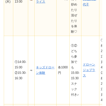
(木)
13:00
ライス
炒め
代子
たり
混ぜ
たり
を体
験♡
①
①②
残
どち
2/
ら参
定
①14:00-
加で
員
ドローン
15:00
キッズドロー
各1000
も
4
ジョプラ
②15:30-
ン体験
円
15:00-
②
ス
16:30
15:30
残
スナ
2/
ック
定
付き♪
員
4