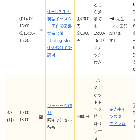
どち
6/
①Hibi先生の
ら参
定
①14:00-
英語イースタ
①2000
加で
Hibi先生
員
15:00
ー工作②図書
円
も
（4ヶ国語
8
②15:30-
館＆公園
②1000
15:00-
話せま
②
16:30
（inEnglish）
円
15:30
す）
残
①②続けて受
スナ
6/
講可
ック
定
付き♪
員
8
ラン
チ：
ホッ
トド
ソーセージ作
🈵
ッグ
秦先生イ
4/4
10:00-
り
定
2900円
持ち
ンスタ
(月)
13:00
🈵キャンセル
員
帰り
アメブロ
待ち
10
ソー
セー