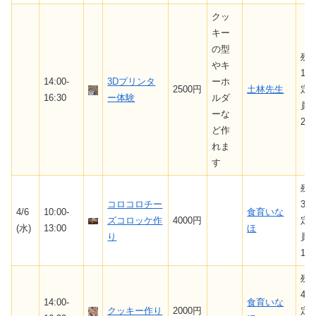
クッ
キー
の型
残
やキ
1/
14:00-
3Dプリンタ
ーホ
2500円
土林先生
定
16:30
ー体験
ルダ
員
ーな
2
ど作
れま
す
残
コロコロチー
3/
4/6
10:00-
食育いな
ズコロッケ作
4000円
定
(水)
13:00
ほ
り
員
10
残
4/
14:00-
食育いな
クッキー作り
2000円
定