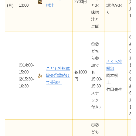
2700円
定
(月)
13:00
噌汁
とお
堀池かお
員
味噌
り
10
汁と
ご飯
①
①②
残
どち
6/
ら参
定
さくら将
①14:00-
加で
員
こども将棋体
棋部
15:00
各1000
も
8
験会①②続け
岡本棋
②15:30-
円
15:00-
②
て受講可
士、
16:30
15:30
残
竹田先生
スナ
6/
ック
定
付き♪
員
8
①②
どち