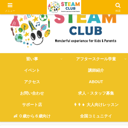
メニュー
検索
習い事
アフタースクール学童
イベント
講師紹介
アクセス
ABOUT
お問い合わせ
求人・スタッフ募集
サポート店
👨‍👨‍👧 大人向けレッスン
👶 ０歳から６歳向け
全国コミュニテイ