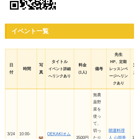
イベント一覧
先生
タイトル
HP、定期
日
写
料金
定
時間
備考
イベント詳細
レッスン
ペ
付
真
員
(1人)
へリンクあり
ージ
へリン
クあり
無農
薬野
菜を
使っ
て、
切っ
開運料理
3/24
10:00-
OEKAKIオム
3500円
たり
人 山岡香
10