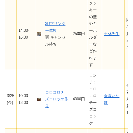
クッ
キー
の型
🈵
3Dプリンタ
やキ
/定
14:00-
ー体験
ーホ
2500円
土林先生
員
16:30
🈵 キャンセ
ルダ
2
ル待ち
ーな
名
ど作
れま
す
ラン
チ：
残
コロ
コロコロチー
7/
3/25
10:00-
コロ
食育いな
ズコロッケ作
4000円
定
(金)
13:00
チー
ほ
り
員
ズコ
10
ロッ
ケ