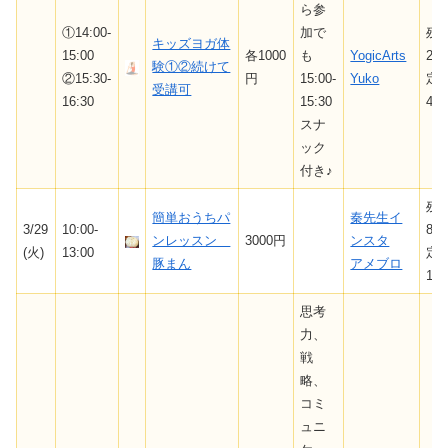
ら参
①14:00-
加で
残
キッズヨガ体
15:00
各1000
も
YogicArts
2/
験①②続けて
②15:30-
円
15:00-
Yuko
定
受講可
16:30
15:30
4
スナ
ック
付き♪
残
簡単おうちパ
秦先生イ
3/29
10:00-
8/
ンレッスン
3000円
ンスタ
(火)
13:00
定
豚まん
アメブロ
10
思考
力、
戦
略、
コミ
ュニ