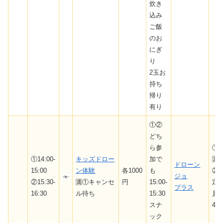
炊き
込み
ご飯
のお
にぎ
り
2玉お
持ち
帰り
有り
①②
どち
ら参
①
①14:00-
キッズドロー
加で
🈵
ドローン
15:00
ン体験
各1000
も
②
ジョ
②15:30-
🈵①キャンセ
円
15:00-
定
プラス
16:30
ル待ち
15:30
員
スナ
4
ック