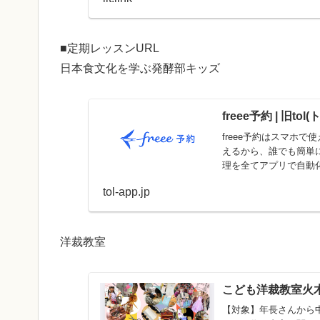
■定期レッスンURL
日本食文化を学ぶ発酵部キッズ
freee予約 | 旧t
freee予約はスマホ
えるから、誰でも簡単
理を全てアプリで自動
tol-app.jp
洋裁教室
こども洋裁教室火木金(
【対象】年長さんから