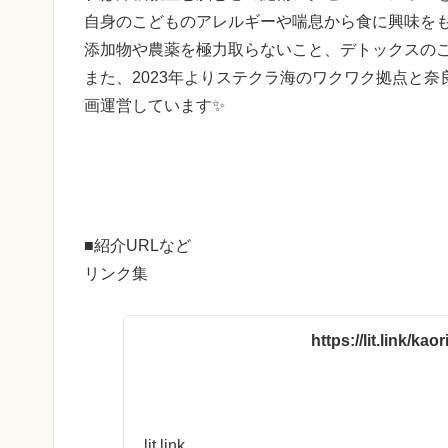
自身のこどものアレルギーや喘息から食に興味を
添加物や農薬を極力取らないこと、デトックスの
また、2023年よりステクラ海のワクワク拠点と奈
画運営しています✨
■紹介URLなど
リンク集
https://lit.link/kao
lit.link