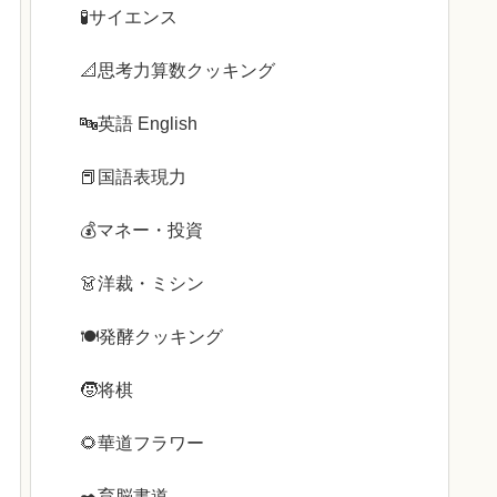
🧪サイエンス
📐思考力算数クッキング
🔤英語 English
📕国語表現力
💰️マネー・投資
👗洋裁・ミシン
🍽️発酵クッキング
🧒将棋
🌻華道フラワー
✒️育脳書道