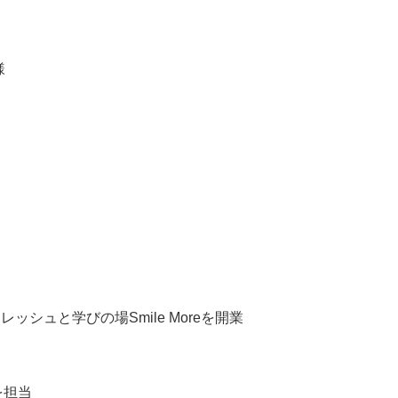
様
ッシュと学びの場Smile Moreを開業
を担当