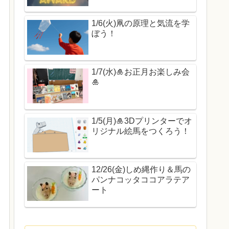
1/6(火)凧の原理と気流を学
ぼう！
1/7(水)🎍お正月お楽しみ会
🎍
1/5(月)🎍3Dプリンターでオ
リジナル絵馬をつくろう！
12/26(金)しめ縄作り＆馬の
パンナコッタココアラテア
ート