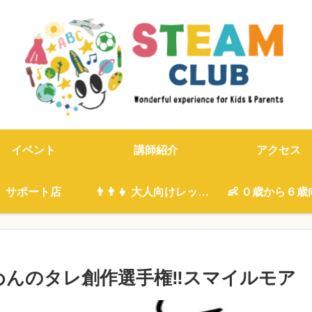
イベント
講師紹介
アクセス
サポート店
👨‍👨‍👧 大人向けレッスン
👶 ０歳から６歳
うめんのタレ創作選手権‼️スマイルモア