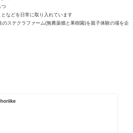
もつ
ことなどを日常に取り入れています
良のステクラファーム(無農薬畑と果樹園)を親子体験の場を企
rihoriike