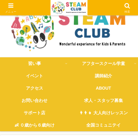
メニュー
検索
習い事
アフタースクール学童
イベント
講師紹介
アクセス
ABOUT
お問い合わせ
求人・スタッフ募集
サポート店
👨‍👨‍👧 大人向けレッスン
👶 ０歳から６歳向け
全国コミュニテイ