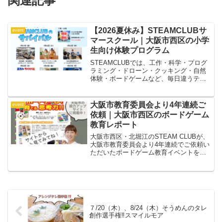
関連記事
【2026夏休み】STEAMCLUBサ
event
マースクール｜大阪市西区の小学
生向け体験プログラム
STEAMCLUBでは、工作・科学・プログ
ラミング・ドローン・クッキング・自然
体験・ボードゲームなど、毎日違うテー
マで「やってみたい！」を形にするサマ
ースクールを実施します。自由研究にも
ぴったりな工作や実験、仲間と協力する
大阪市教育委員会より4年連続ご
event
チャレンジ企画、社会や自然を学ぶおで
依頼｜大阪市西区のボードゲーム
かけイベントなど、子どもたちの好奇心
教育レポート
を刺激するプログラムをたくさんご用意
しています。
大阪市西区・北堀江のSTEAM CLUBが、
大阪市教育委員会より4年連続でご依頼い
ただいたボードゲーム教育イベントをレ
ポート。遊びながら思考力を育てる学び
を紹介します。
７/20（木）、8/24（木）そうめんのタレ
創作選手権‼️スマイルモア